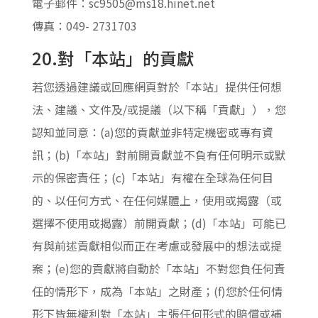
電子郵件：sc9505@ms18.hinet.net
傳真：049- 2731703
20.對「本站」的貢獻
若您透過建議或回應網頁對於「本站」提供任何想
法、建議、文件及/或提議（以下稱「貢獻」），您
認知並同意：(a)您的貢獻並非特定機密或專有資
訊；(b)「本站」對前開貢獻並不負有任何明示或默
示的保密責任；(c)「本站」有權在全球為任何目
的、以任何方式、在任何媒體上，使用或揭露（或
選擇不使用或揭露）前開貢獻；(d)「本站」可能已
有與前述貢獻相似而正在考慮或發展中的想法或提
案；(e)您的貢獻將自動於「本站」不對您負任何責
任的情形下，成為「本站」之財產；(f)您於任何情
形下皆無權利對「本站」主張任何形式的賠償或補