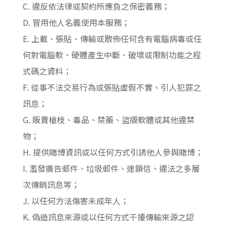
C. 違反依法律或契約所應負之保密義務；
D. 冒用他人名義使用本服務；
E. 上載、張貼、傳輸或散佈任何含有電腦病毒或任
何對電腦軟、硬體產生中斷、破壞或限制功能之程
式碼之資料；
F. 從事不法交易行為或張貼虛假不實、引人犯罪之
訊息；
G. 販賣槍枝、毒品、禁藥、盜版軟體或其他違禁
物；
H. 提供賭博資訊或以任何方式引誘他人參與賭博；
I. 濫發廣告郵件、垃圾郵件、連鎖信、違法之多層
次傳銷訊息等；
J. 以任何方法傷害未成年人；
K. 偽造訊息來源或以任何方式干擾傳輸來源之認